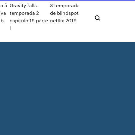
ra à
Gravity falls
3 temporada
iva
temporada 2
de blindspot
db
capitulo 19 parte
netflix 2019
1