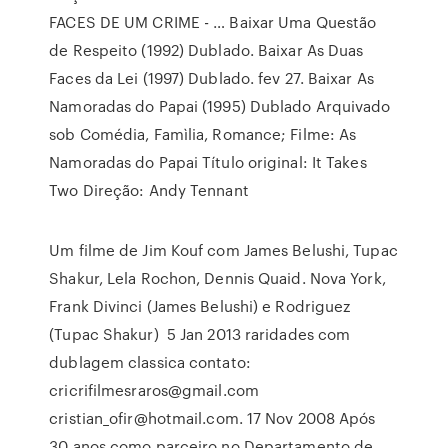
FACES DE UM CRIME - … Baixar Uma Questão
de Respeito (1992) Dublado. Baixar As Duas
Faces da Lei (1997) Dublado. fev 27. Baixar As
Namoradas do Papai (1995) Dublado Arquivado
sob Comédia, Famìlia, Romance; Filme: As
Namoradas do Papai Título original: It Takes
Two Direção: Andy Tennant
Um filme de Jim Kouf com James Belushi, Tupac
Shakur, Lela Rochon, Dennis Quaid. Nova York,
Frank Divinci (James Belushi) e Rodriguez
(Tupac Shakur) 5 Jan 2013 raridades com
dublagem classica contato:
cricrifilmesraros@gmail.com
cristian_ofir@hotmail.com. 17 Nov 2008 Após
30 anos como parceiro no Departamento de