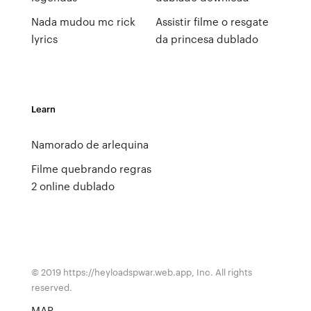
Nada mudou mc rick
Assistir filme o resgate
lyrics
da princesa dublado
Learn
Namorado de arlequina
Filme quebrando regras
2 online dublado
© 2019 https://heyloadspwar.web.app, Inc. All rights
reserved.
MAP